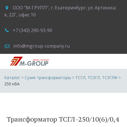
ООО "М-ГРУПП"
,
г. Екатеринбург
,
ул. Артинска
я, 22Г
,
офис 10
+7 (343) 290-93-90
info@mgroup-company.ru
Каталог
 > 
Сухие трансформаторы
 > 
ТСГЛ, ТСЗГЛ, ТСЗГЛФ
 >
250 кВА
Трансформатор ТСГЛ-250/10(6)/0,4 