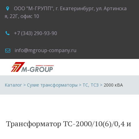
ООО "М-ГРУПП"
,
г. Екатеринбург
,
ул. Артинска
я, 22Г
,
офис 10
+7 (343) 290-93-90
info@mgroup-company.ru
Каталог
 > 
Сухие трансформаторы
 > 
ТС, ТСЗ
 >
2000 кВА
Трансформатор ТС-2000/10(6)/0,4 и 