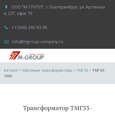
ООО "М-ГРУПП"
,
г. Екатеринбург
,
ул. Артинска
я, 22Г
,
офис 10
+7 (343) 290-93-90
info@mgroup-company.ru
Каталог
 > 
Масляные трансформаторы
 > 
ТМГ33
 >
 ТМГ33-
1000
Трансформатор ТМГ33-