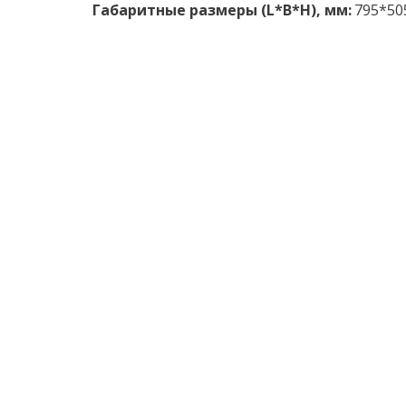
Габаритные размеры (L*B*H), мм:
 795*50
Трансформатор ТМГ-25/10(6)/0,4 
мощност
Баки силовых трансформаторов ТМГ-25/10(
Перед запуском в работу согласно тре
Для наблюдения за уровнем масла в баке 
по требованию заказчика контактными за
Цена ТМГ-25/10(6)/0,4 зависит от ком
Контактные зажимы НН;
Ролики; 