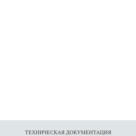
давления в баке; 
ификат соответствия и другие документы завода изготов
торе.
ритные размеры, масса и вес ТМГ-25/10(6)/0,4 указаны 
колею и расстояние между вводами можно посмотреть на
ТЕХНИЧЕСКАЯ ДОКУМЕНТАЦИЯ