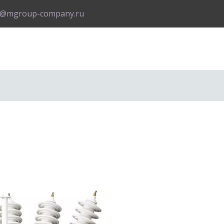
o@mgroup-company.ru