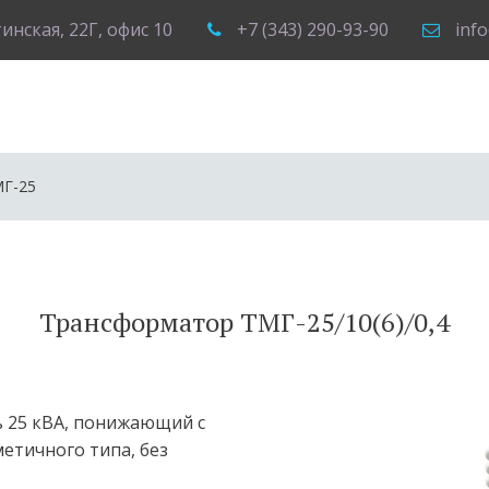
тинская, 22Г
,
офис 10
+7 (343) 290-93-90
inf
Г-25
Трансформатор ТМГ-25/10(6)/0,4
 25 кВА, понижающий с 
тичного типа, без 