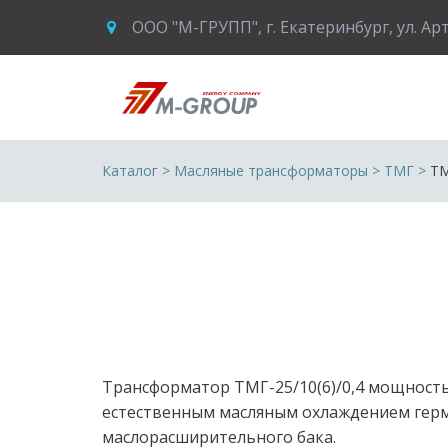
ООО "М-ГРУПП"
,
г. Екатеринбург
,
ул. Ар
Каталог
 > 
Масляные трансформаторы
 > 
ТМГ
 >
ТМ
Трансформатор ТМГ-25/10(6)/0,4 мощность
естественным масляным охлаждением герме
маслорасширительного бака.