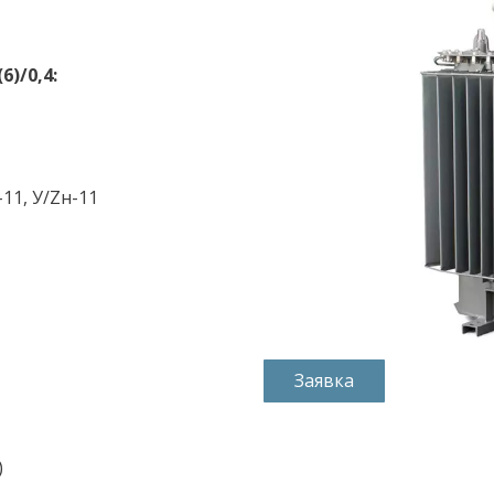
)/0,4: 
-11, У/Zн-11 
Заявка
) 