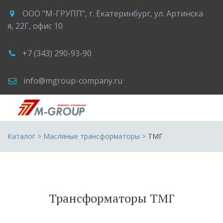
ООО "М-ГРУПП"
,
г. Екатеринбург
,
ул. Артинска
я, 22Г
,
офис 10
+7 (343) 290-93-90
info@mgroup-company.ru
Каталог
 > 
Масляные трансформаторы
 >
ТМГ
Трансформаторы ТМГ