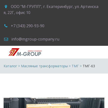
ООО "М-ГРУПП"
,
г. Екатеринбург
,
ул. Артинска
я, 22Г
,
офис 10
+7 (343) 290-93-90
info@mgroup-company.ru
Каталог
 > 
Масляные трансформаторы
 > 
ТМГ
 >
ТМГ-63