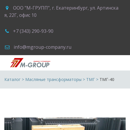
ООО "М-ГРУПП"
,
г. Екатеринбург
,
ул. Артинска
я, 22Г
,
офис 10
+7 (343) 290-93-90
info@mgroup-company.ru
Каталог
 > 
Масляные трансформаторы
 > 
ТМГ
 >
 ТМГ-40