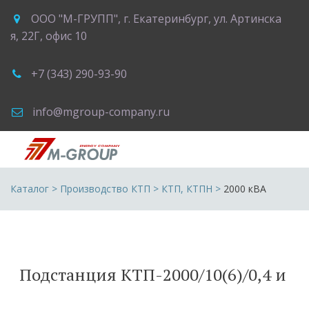
ООО "М-ГРУПП"
,
г. Екатеринбург
,
ул. Артинска
я, 22Г
,
офис 10
+7 (343) 290-93-90
info@mgroup-company.ru
Каталог
 > 
Производство КТП
 > 
КТП, КТПН
 >
2000 кВА
Подстанция КТП-2000/10(6)/0,4 и 