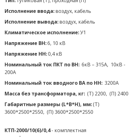
Тип:
 тупиковая (Т), проходная (П) 
Исполнение ввода:
 воздух, кабель 
Исполнение вывода:
 воздух, кабель 
Климатическое исполнение:
 У1 
Напряжение ВН:
 6, 10 кВ  
Напряжение НН: 
0,4 кВ 
Номинальный ток ПКТ по ВН:
  6кВ – 315А,  10кВ - 
200А
Номинальный ток вводного ВА по НН:
  3200А 
Масса без трансформатора, кг:
  (Т) 2200,  (П) 2400
Габаритные размеры (L*B*H), мм:
 (Т) 
3600*2500*2550,  (П) 3600*2500*2550
КТП-2000/10(6)/0,4
 - комплектная 