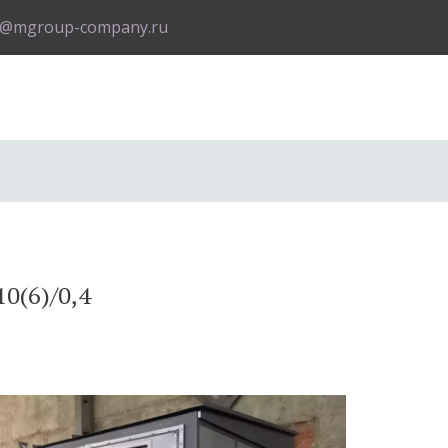
o@mgroup-company.ru
0(6)/0,4