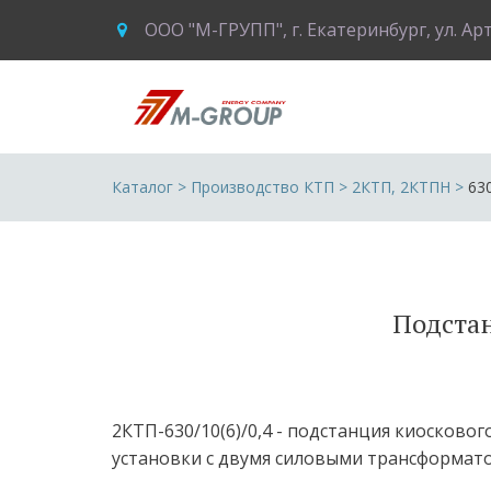
ООО "М-ГРУПП"
,
г. Екатеринбург
,
ул. Ар
Каталог
 > 
Производство КТП
 > 
2КТП, 2КТПН
 >
63
Подстан
2КТП-630/10(6)/0,4 - подстанция киосковог
установки с двумя силовыми трансформато