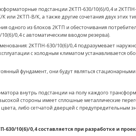
форматорные подстанции 2КТП-630/10(6)/0,4 и 2КТПН-6
К или 2КТП-В/К, а также другие сочетания двух этих ти
ия одного из блоков 2КТП и обесточивания потребител
10(6)/0,4 с автоматическим вводом резерва).
аименования: 2КТПН-630/10(6)/0,4 подразумевает наружн
ксплуатации с холодным климатом устанавливается обог
стоянный фундамент, они будут являться стационарным
рматора внутрь подстанции на полу каждого трансформ
высокой стороны имеет сплошные металлические перег
цвета, либо сетчатой дверцей с предупредительным зн
-630/10(6)/0,4 составляется при разработке и про