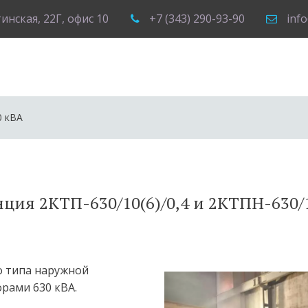
тинская, 22Г
,
офис 10
+7 (343) 290-93-90
inf
0 кВА
ция 2КТП-630/10(6)/0,4 и 2КТПН-630/1
о типа наружной 
рами 630 кВА.