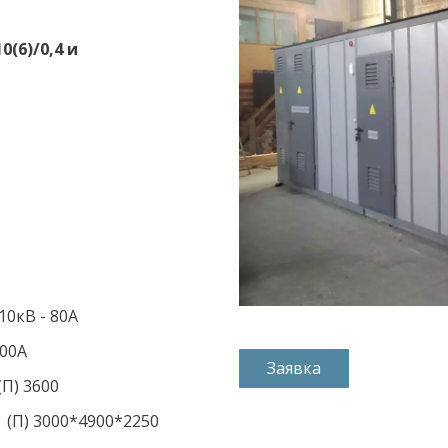
6)/0,4 и 
 10кВ - 80А 
000А 
Заявка
 (П) 3600 
  (П) 3000*4900*2250