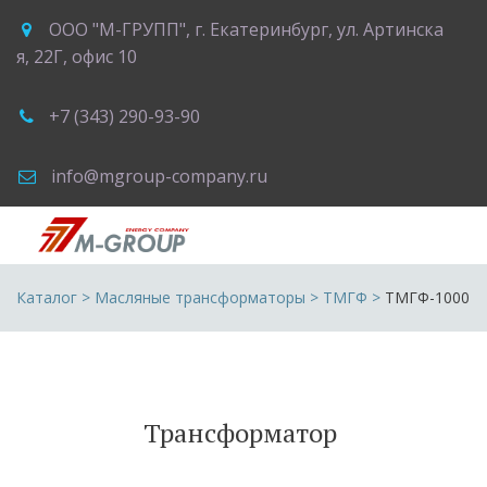
ООО "М-ГРУПП"
,
г. Екатеринбург
,
ул. Артинска
я, 22Г
,
офис 10
+7 (343) 290-93-90
info@mgroup-company.ru
Каталог
 > 
Масляные трансформаторы
 > 
ТМГФ
 >
ТМГФ-1000
Трансформатор 