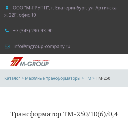
ООО "М-ГРУПП"
,
г. Екатеринбург
,
ул. Артинска
я, 22Г
,
офис 10
+7 (343) 290-93-90
info@mgroup-company.ru
Каталог
 > 
Масляные трансформаторы
 > 
ТМ
 >
ТМ-250
Трансформатор ТМ-250/10(6)/0,4