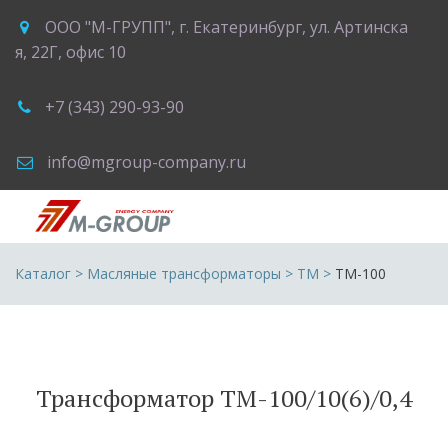
ООО "М-ГРУПП"
,
г. Екатеринбург
,
ул. Артинска
я, 22Г
,
офис 10
+7 (343) 290-93-90
info@mgroup-company.ru
Каталог
 > 
Масляные трансформаторы
 > 
ТМ
 >
ТМ-100
Трансформатор ТМ-100/10(6)/0,4