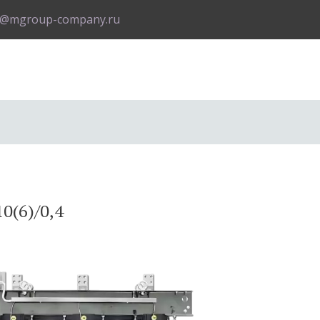
o@mgroup-company.ru
0(6)/0,4