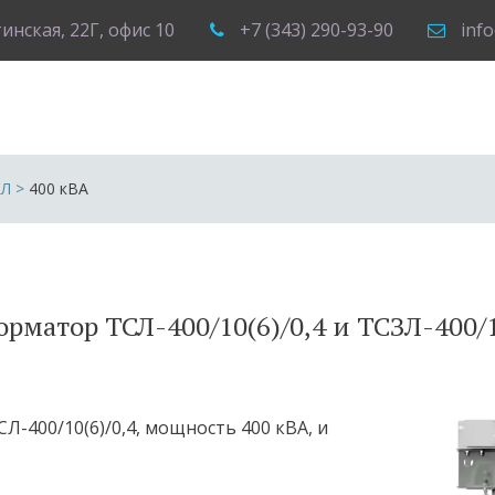
тинская, 22Г
,
офис 10
+7 (343) 290-93-90
inf
СЛ
 >
400 кВА
рматор ТСЛ-400/10(6)/0,4 и ТСЗЛ-400/1
-400/10(6)/0,4, мощность 400 кВА, и 