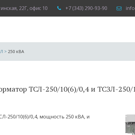
тинская, 22Г
,
офис 10
+7 (343) 290-93-90
inf
СЛ
 >
250 кВА
рматор ТСЛ-250/10(6)/0,4 и ТСЗЛ-250/1
-250/10(6)/0,4, мощность 250 кВА, и 